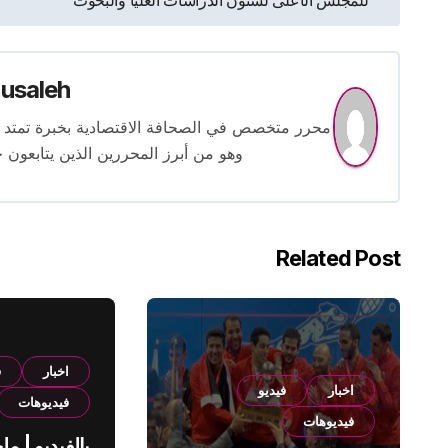
للمجلس الأعلى لشئون الدراسات العليا والبحوث
المقالات
usaleh
وهو من أبرز المحررين الذين يتابعون ح
Related Post
اخبار
ف
اخبار
فيديو
فيديوهات
فيديوهات
بالفيديو | م