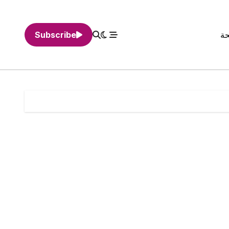
حة
Subscribe