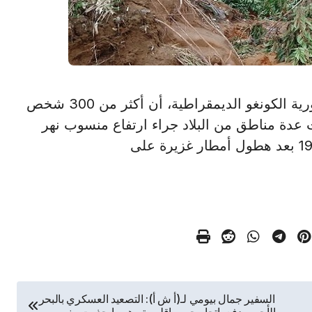
كينشاسا في 13 يناير /أ ش أ/ ذكرت حكومة جمهورية الكونغو الديمقراطية، أن أكثر من 300 شخص
ت عدة مناطق من البلاد جراء ارتفاع منسوب نهر
السفير جمال بيومي لـ(أ ش أ): التصعيد العسكري بالبحر