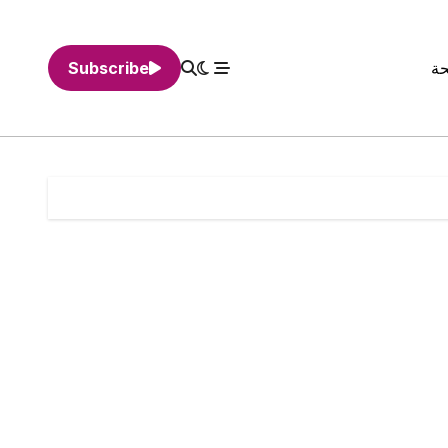
حة
Subscribe