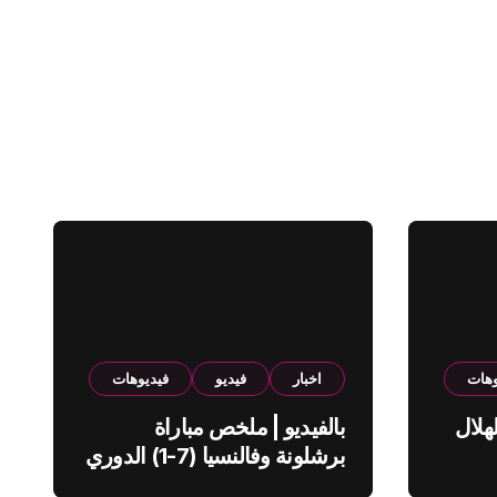
وهات
اخبار
فيديو
فيديوهات
هلال
بالفيديو | ملخص مباراة
برشلونة وفالنسيا (7-1) الدوري
الاسباني