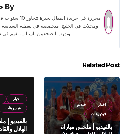
By
حس
محررة في جريدة
ومجلات في الخليج. متخصصة في تغطية السياسة، ا
وتدرب الصحفيين الشباب. تقيم في دبي 
Related Post
اخبار
ف
اخبار
فيديو
فيديوهات
فيديوهات
بالفيديو | م
بالفيديو | ملخص مباراة