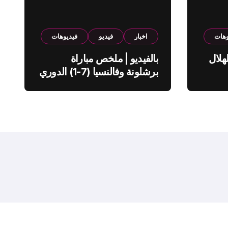
وهات
اخبار
فيديو
فيديوهات
هلال
بالفيديو | ملخص مباراة
برشلونة وفالنسيا (7-1) الدوري
الاسباني