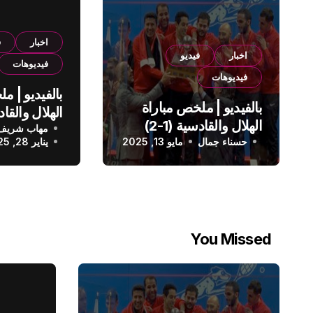
اخبار
ف
اخبار
فيديو
فيديوهات
فيديوهات
بالفيديو | م
بالفيديو | ملخص مباراة
الهلال والقادسية (1-2)
مهاب شريف
الدوري الس
حسناء جمال
الدوري السعودي
مايو 13, 2025
يناير 28, 2025
You Missed