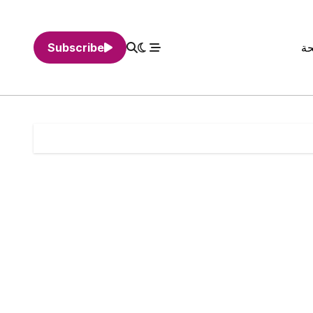
حة
Subscribe