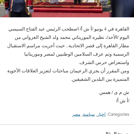
القاهرة في 4 يونيو /أ ش أ/ اصطحب الرئيس عبد الفتاح السيسي
اليوم /الأحد/، نظيره الموريتاني محمد ولد الشيخ الغزواني من
مطار القاهرة إلى قصر الاتحادية.. حيث أجريت مراسم الاستقبال
الرسمية وتم عزف السلامين الوطنيين لمصر وموريتانيا
واستعراض حرس الشرف.
ومن المقرر أن يجري الزعيمان مباحثات لتعزيز العلاقات الأخوية
المتميزة بين البلدين الشقيقين.
ش م ى / همس
/أ ش أ/
Categories:
اخبار
,
سياسة
,
مصر
جريدة المقال