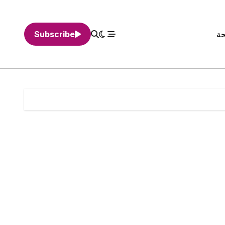
حة
Subscribe