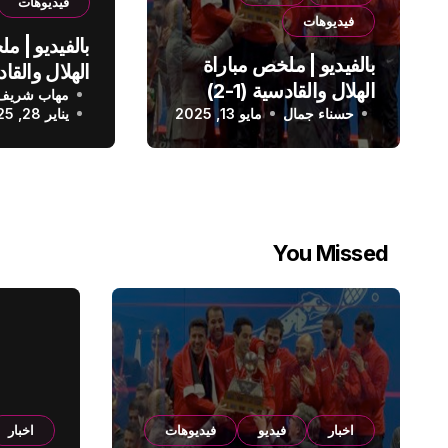
فيديوهات
فيديوهات
بالفيديو | م
بالفيديو | ملخص مباراة
الهلال والقادسية (1-2)
مهاب شريف
الدوري الس
حسناء جمال
الدوري السعودي
مايو 13, 2025
يناير 28, 2025
You Missed
اخبار
فيديو
فيديوهات
اخبار