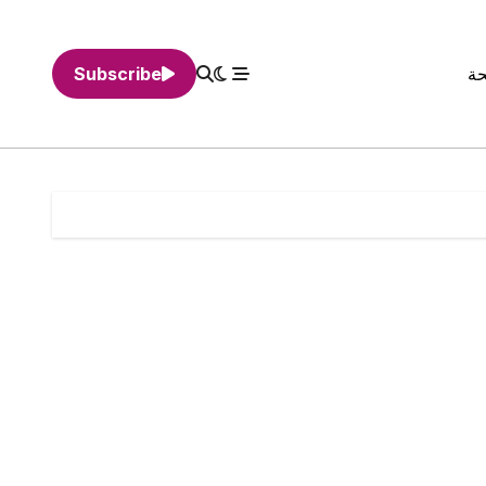
حة
Subscribe