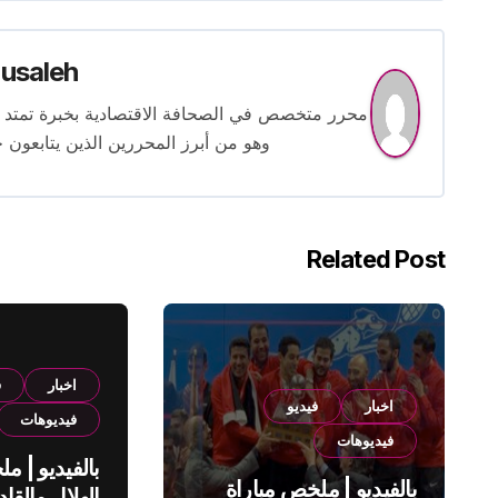
usaleh
وهو من أبرز المحررين الذين يتابعون ح
Related Post
اخبار
ف
اخبار
فيديو
فيديوهات
فيديوهات
بالفيديو | م
بالفيديو | ملخص مباراة