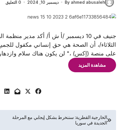
By ahmed abusaleh
ديسمبر 10, 2024
0 التعليق
جنيف في 10 ديسمبر /أ ش أ/ أكد مدير منظ
الثلاثاء/، أن الصحة هي حق إنساني مكفول للج
على منصة (إكس) ،" لن يكون هناك سلام وازدها
مشاهدة المزيد
تصفّح
الخارجية القطرية: سننخرط بشكل إيجابي مع المرحلة
الجديدة في سوريا
المقالات