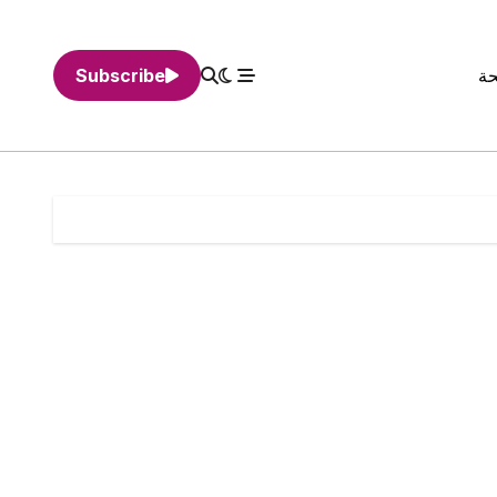
حة
Subscribe