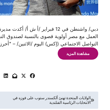
دبي/ واشنطن في 12 فبراير /أ ش أ/ 
العمل مع مصر أولوية قصوى بالنسبة لصندوق الن
التواصل الاجتماعي (إكس) اليوم /الاثنين/ – "أحرزن
مشاهدة المزيد
تصفّح
الولايات المتحدة تهنئ ألكسندر ستوب على فوزه في
الانتخابات الرئاسية الفنلندية
المقالات