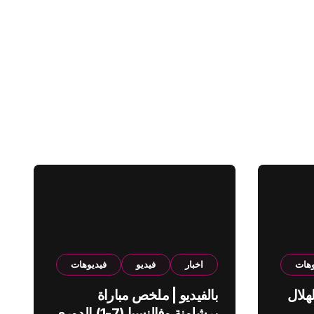
وهات
اخبار
فيديو
فيديوهات
هلال
بالفيديو | ملخص مباراة
برشلونة وفالنسيا (7-1) الدوري