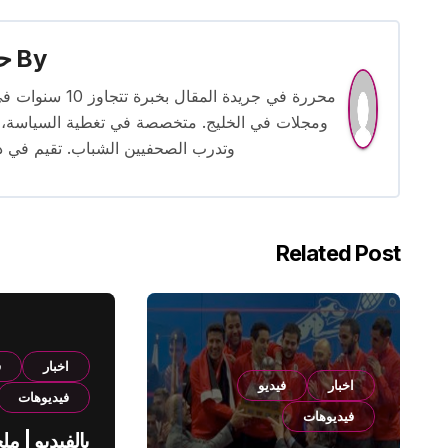
By
حس
محررة في جريدة
ومجلات في الخليج. متخصصة في تغطية السياسة، ا
وتدرب الصحفيين الشباب. تقيم في دبي 
Related Post
اخبار
ف
اخبار
فيديو
فيديوهات
فيديوهات
بالفيديو | م