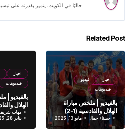
حاليًا في الكويت. يتميز بقدرته على تبسي
Related Post
اخبار
ف
اخبار
فيديو
فيديوهات
فيديوهات
بالفيديو | م
بالفيديو | ملخص مباراة
الهلال والقادسية (1-2)
مهاب شريف
الدوري الس
حسناء جمال
الدوري السعودي
مايو 13, 2025
يناير 28, 2025