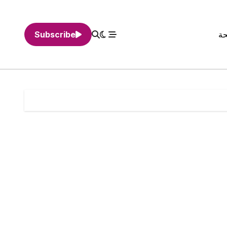
حة
Subscribe