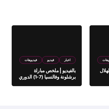
وهات
اخبار
فيديو
فيديوهات
هلال
بالفيديو | ملخص مباراة
برشلونة وفالنسيا (7-1) الدوري
الاسباني