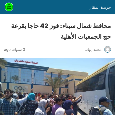
جريدة المقال
محافظ شمال سيناء: فوز 42 حاجا بقرعة
حج الجمعيات الأهلية
محمد إيهاب
3 سنوات ago