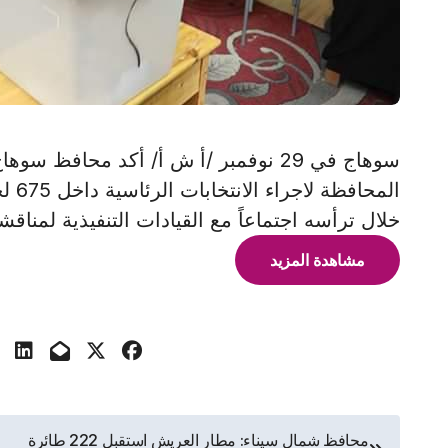
سوهاج في 29 نوفمبر /أ ش أ/ أكد محافظ 
المح
خلال ترأسه اجتماعاً مع القيادات التنفيذية لمناق
مشاهدة المزيد
تصفّح
محافظ شمال سيناء: مطار العريش استقبل 222 طائرة