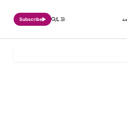
حة
Subscribe