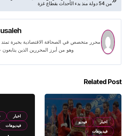
من 54 دولة منذ بدء الأحداث بقطاع غزة
المقالات
usaleh
وهو من أبرز المحررين الذين يتابعون ح
Related Post
اخبار
ف
اخبار
فيديو
فيديوهات
فيديوهات