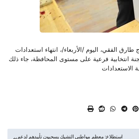
سوهاج طارق الفقي، اليوم /الأربعاء/، انتهاء استعدادات
افظة لاجراء الانتخابات الرئاسية داخل 675 لجنة انتخابية فرعية على مستوى المحافظة، جاء ذلك
شة الاستعدادات
استطلاع: معظم مواطني التشيك يسحبون تأييدهم لدعم