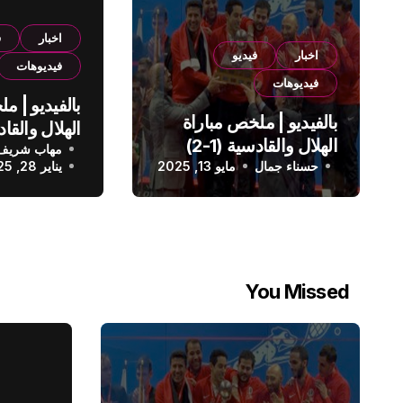
اخبار
ف
اخبار
فيديو
فيديوهات
فيديوهات
بالفيديو | م
بالفيديو | ملخص مباراة
الهلال والقادسية (1-2)
مهاب شريف
الدوري الس
حسناء جمال
الدوري السعودي
مايو 13, 2025
يناير 28, 2025
You Missed