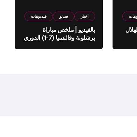
وهات
اخبار
فيديو
فيديوهات
هلال
بالفيديو | ملخص مباراة
برشلونة وفالنسيا (7-1) الدوري
الاسباني