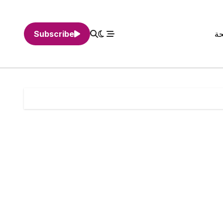
حة
Subscribe