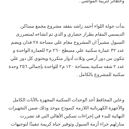
وحظائر لتربية المواشي .
بدأت جولة اللواء أحمد راشد بتفقد مشروع مجمع مساكن
الديسمي المقام بطراز حضاري و الذي تم انشاءه لمتضررى
السيول مشيراً ان المشروع مقام علي مساحة ٢٨ فدان ويضم
عدد ٣٢ عمارة سكنية علي مسطح ٢٦٠ م٢ للعمارة الواحدة و
تتكون من دور أرضي وثلاث أدوار متكررة ويحتوي كل دور علي
عدد ٢ شقه سكنية بمساحة ١٢٠ م٢ للواحدة بإجمالي ٢٥٦ وحدة
سكنية للمشروع بالكامل .
وعاين المحافظ أحد الوحدات السكنية المجهزة بالأثاث الكامل
والأجهزة الكهربائية اللازمة كنموذج موحد وذلك ضمن التجهيزات
النهائية للبدء في إجراءات تسكين الأهالي التي قد تضررت
منازلهم جراء أزمة السيول وتوفير حياة كريمة تنفيذًا لتوجيهات