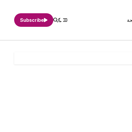
حة
Subscribe