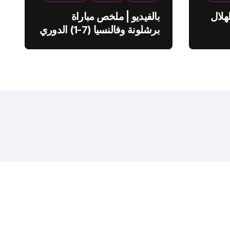
هلال
بالفيديو | ملخص مباراة
برشلونة وفالنسيا (7-1) الدوري
الاسباني