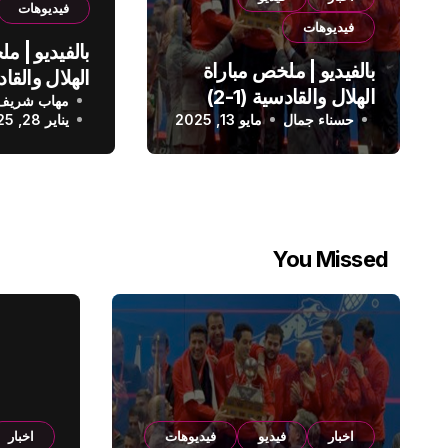
فيديوهات
فيديوهات
بالفيديو | م
بالفيديو | ملخص مباراة
الهلال والقادسية (1-2)
مهاب شريف
الدوري الس
حسناء جمال
الدوري السعودي
مايو 13, 2025
يناير 28, 2025
You Missed
اخبار
فيديو
فيديوهات
اخبار