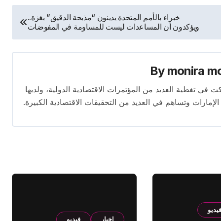
خبراء بالأمم المتحدة يدينون “مذبحة الدقيق” بغزة..
ويؤكدون أن المساعدات ليست للمساومة في المفوضات
By
monira m
برة تمتد لأكثر من 13 عامًا. شاركت في تغطية العديد من المؤتمرات الاقتصادية الدولية، ولديها
 الإمارات وتساهم في العديد من التحقيقات الاقتصادية الكبيرة.
يديو
اخبار
فيديو