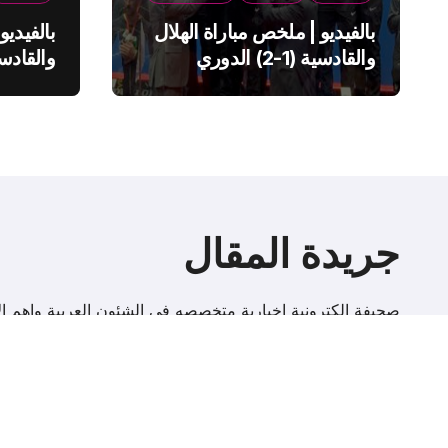
بالفيديو | ملخص مباراة الهلال
بالفيديو
والقادسية (1-2) الدوري
السعودي
السعود
جريدة المقال
صحيفة إلكترونية اخبارية متخصصه فى الشئون العربية واهم الا
r