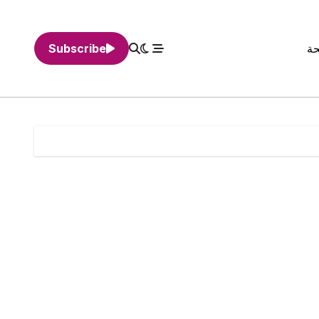
حة
Subscribe