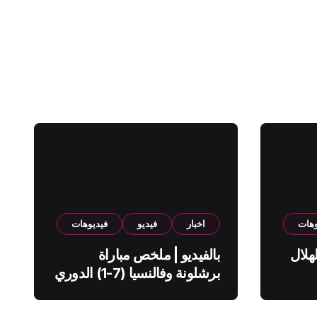
وهات
اخبار
فيديو
فيديوهات
هلال
بالفيديو | ملخص مباراة
برشلونة وفالنسيا (7-1) الدوري
الاسباني