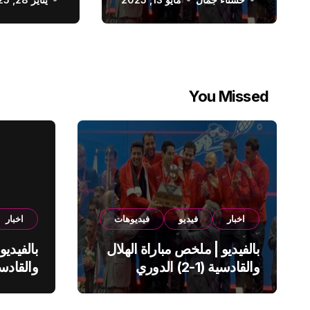
الدوري السعودي
You Missed
اخبار
فيديو
فيديوهات
اخبار
بالفيديو | ملخص مباراة الهلال
بالفيديو
والقادسية (1-2) الدوري
السعودي
السعود