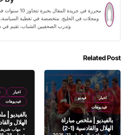
محررة في جريدة
ومجلات في الخليج. متخصصة في تغطية السياسة، ا
وتدرب الصحفيين الشباب. تقيم في دبي 
Related Post
اخبار
ف
اخبار
فيديو
فيديوهات
فيديوهات
بالفيديو | م
بالفيديو | ملخص مباراة
الهلال والقادسية (1-2)
مهاب شريف
الدوري الس
حسناء جمال
مايو 13, 2025
يناير 28, 2025