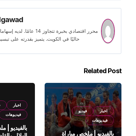
lgawad
محرر اقتصادي بخبرة تتجاوز
حاليًا في الكويت. يتميز بقدرته على تبسي
Related Post
اخبار
ف
اخبار
فيديو
فيديوهات
فيديوهات
بالفيديو | م
بالفيديو | ملخص مباراة