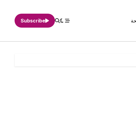
حة
Subscribe