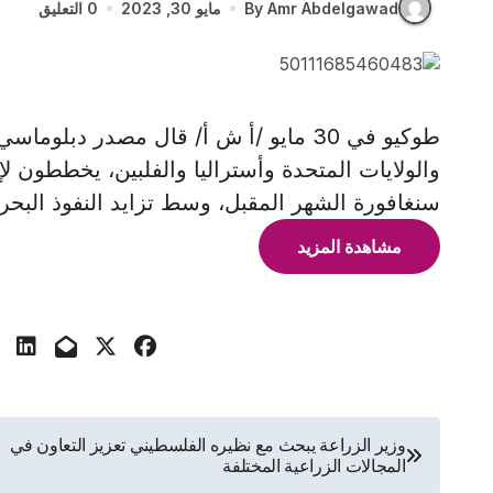
By Amr Abdelgawad
مايو 30, 2023
0 التعليق
طوكيو في 30 مايو /أ ش أ/ قال مصدر دبلوما
والولايات المتحدة وأستراليا والفلبين، يخططون ل
سنغافورة الشهر المقبل، وسط تزايد النفوذ الب
مشاهدة المزيد
تصفّح
وزير الزراعة يبحث مع نظيره الفلسطيني تعزيز التعاون في
المجالات الزراعية المختلفة
المقالات