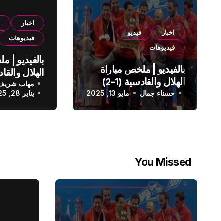
اخبار
ف
اخبار
فيديو
فيديوهات
فيديوهات
بالفيديو | م
بالفيديو | ملخص مباراة
الهلال والقادسية (1-2)
مهاب شريف
الدوري الس
حسناء جمال
الدوري السعودي
مايو 13, 2025
يناير 28, 2025
You Missed