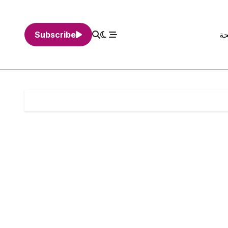
حة
Subscribe