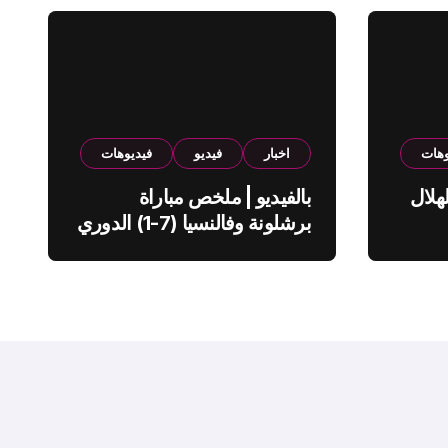
وهات
اخبار
فيديو
فيديوهات
هلال
بالفيديو | ملخص مباراة
برشلونة وفالنسيا (7-1) الدوري
الاسباني