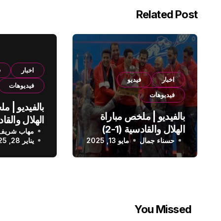
Related Post
اخبار
ف
اخبار
فيديو
فيديوهات
فيديوهات
بالفيديو | م
بالفيديو | ملخص مباراة
الهلال والقادسية (1-2)
مهاب شريف
الدوري الس
حسناء جمال
الدوري السعودي
مايو 13, 2025
يناير 28, 2025
You Missed