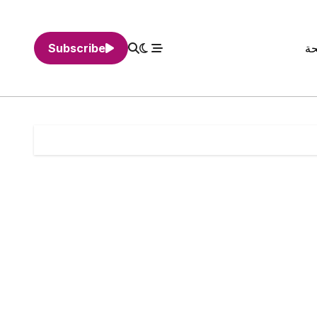
حة
Subscribe