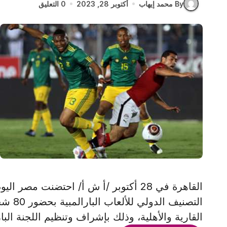
By محمد إيهاب
أكتوبر 28, 2023
0 التعليق
القاهرة في 28 أكتوبر /أ ش أ/ احتضنت م
التصني
القارية والأهلية، وذلك بإشراف وتنظيم اللجنة البار