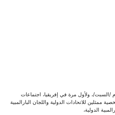
صر اليوم /السبت/، ولأول مرة في إفريقيا، اجتماعات
ف الدولي للألعاب البارالمبية بحضور 80 شخصية ممثلين للاتحادات الدولية واللجان البارالمبية
المبية الدولية،