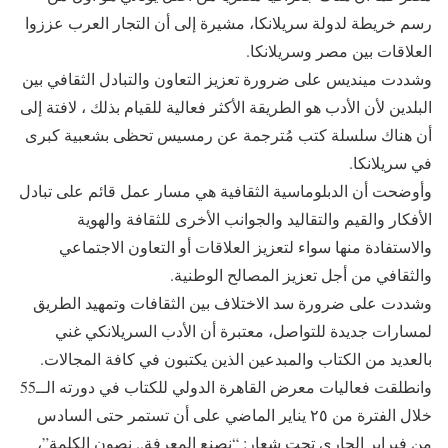
رسم خريطة لدولة سريلانكا، مشيرة إلى أن التجار العرب عززوا
العلاقات بين مصر وسريلانكا.
وشددت مينديس على ضرورة تعزيز التعاون والتبادل الثقافي بين
البلدين لأن الأدب هو الطريقة الأكثر فعالية للقيام بذلك ، لافتة إلى
أن هناك سلسلة كتب مُترجمة عن رمسيس تحظى بشعبية كبرى
في سريلانكا.
وأوضحت أن الدبلوماسية الثقافية هي مسار عمل قائم على تبادل
الأفكار والقيم والتقاليد والجوانب الأخرى للثقافة والهوية
والاستفادة منها سواء لتعزيز العلاقات أو التعاون الاجتماعي
والثقافي من أجل تعزيز المصالح الوطنية.
وشددت على ضرورة سد الاختلاف بين الثقافات وتمهيد الطريق
لمسارات جديدة للتواصل، معتبرة أن الأدب السريلانكي غني
بالعديد من الكتاب والمبدعين الذين يكتبون في كافة المجالات.
وانطلقت فعاليات معرض القاهرة الدولي للكتاب في دورته الــ55
خلال الفترة من ٢٥ يناير الماضي على أن تستمر حتى السادس
من فبراير الجاري تحت شعار: “نصنع المعرفة.. نصون الكلمة”،