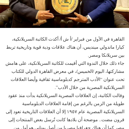
القاهرة في الأول من فبراير /أ ش أ/ أكدت الكاتبة السريلانكية،
كيارا ماندولي مينديس، أن هناك علاقات ودية قوية وتاريخية تربط
بين سريلانكا ومصر.
جاء ذلك خلال الندوة التي أقيمت للكاتبة السريلانكية، على هامش
مشاركتها، اليوم /الخميس/، في معرض القاهرة الدولي للكتاب
تحت عنوان “الأدب المترجم كدبلوماسية ثقافية وأيضا العلاقات
السريلانكية المصرية من خلال الأدب”.
وقالت الكاتبة، إن العلاقات المصرية السريلانكية بدأت منذ عقود
طويلة من الزمن بالرغم من إقامة العلاقات الدبلوماسية
السريلانكية المصرية عام ١٩٥٧ إلا أن العلاقات التاريخية تعود إلى
قرون مضت.. موضحة أن بلادها كانت تُرسل بعض المنتجات إلى
مصر كما أن هناك جغرافيا مصريا من أصل يوناني هو أول من