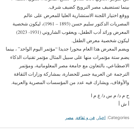
بينما تستضيف مصر النرويج كضيف شرف.
ووقع اختيار اللجنة الاستشارية العليا للمعرض على عالم
المصريات الدكتور سليم حسن (1893 – 1961)، ليكون شخصية
المعرض ورائد أدب الطفل، ويعقوب الشاروني (1931- 2023)
ليكون شخصية معرض الطفل.
ويضم المعرض هذا العام محورا جديدا “مؤتمر اليوم الواحد” ، بينما
يضم ستة مؤتمرات منها على سبيل المثال مؤتمر تقنيات الذكاء
الاصطناعي، بالتعاون مع جامعة مصر المعلوماتية، ومؤتمر
الترجمة عن العربية جسر للحضارة، بمشاركة وزارات الثقافة
والأوقاف، ويشارك فيه عدد من المؤسسات المصرية والعربية.
ح م د/ م س د/ ع م ا
أ ش أ
Categories:
اخبار
,
فن و ثقافة
,
مصر