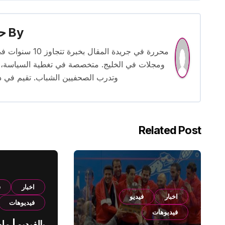
By
حس
محررة في جريدة
ومجلات في الخليج. متخصصة في تغطية السياسة، ا
وتدرب الصحفيين الشباب. تقيم في دبي 
Related Post
اخبار
ف
اخبار
فيديو
فيديوهات
فيديوهات
بالفيديو | م