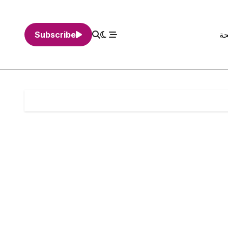
حة
Subscribe