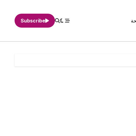
حة
Subscribe