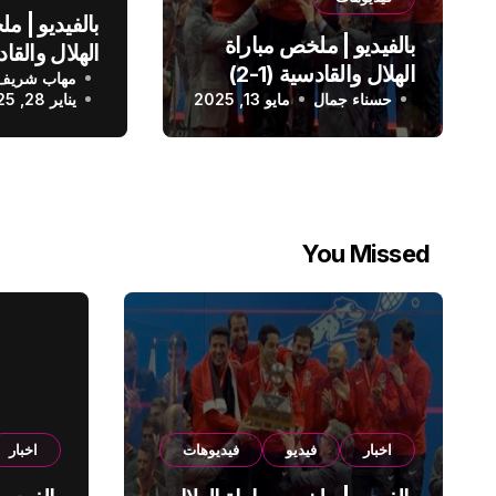
بالفيديو | م
بالفيديو | ملخص مباراة
الهلال والقادسية (1-2)
مهاب شريف
الدوري الس
حسناء جمال
الدوري السعودي
مايو 13, 2025
يناير 28, 2025
You Missed
اخبار
فيديو
فيديوهات
اخبار