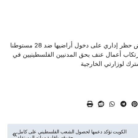
باريس في 13 فبراير / أ ش أ / قررت فرنسا فرض حظر إداري على دخول أراضيها ضد 28 مستوطنا
ارتكاب أعمال عنف بحق المدنيين الفلسطينيين في
مشترك لوزارتي الخارجية
الكويت تؤكد دعمها لحصول الشعب الفلسطيني على كامل
حقوقه وإقامة دولته المستقلة