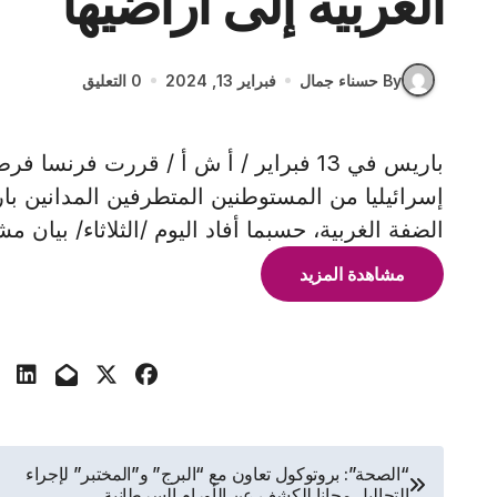
الغربية إلى أراضيها
By حسناء جمال
فبراير 13, 2024
0 التعليق
إسرائيليا من المستوطنين المتطرفين المدانين ب
الضفة الغربية، حسبما أفاد اليوم /الثلاثاء/ بيان 
مشاهدة المزيد
تصفّح
“الصحة”: بروتوكول تعاون مع “البرج” و”المختبر” لإجراء
التحاليل مجانا للكشف عن الأورام السرطانية