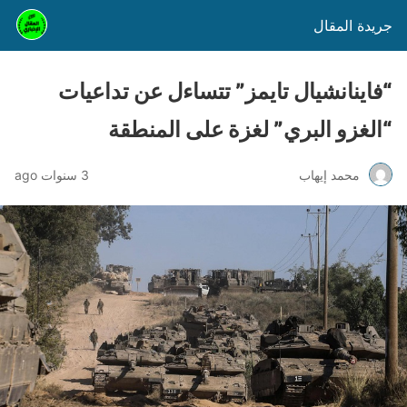
جريدة المقال
“فاينانشيال تايمز” تتساءل عن تداعيات
“الغزو البري” لغزة على المنطقة
محمد إيهاب
3 سنوات ago