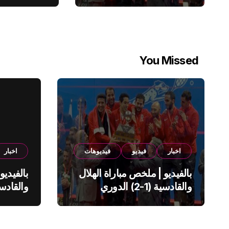
You Missed
اخبار
فيديو
فيديوهات
اخبار
بالفيديو | ملخص مباراة الهلال
بالفيديو
والقادسية (1-2) الدوري
السعودي
السعود