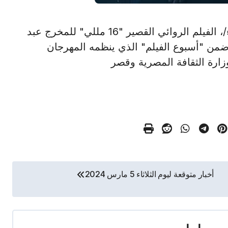
القاهرة في 5 مارس /أ ش أ/ يُعرض، غدًا /الأربعاء/، الفيلم الروائي القصير "16 مللي" للمخرج عبد
 ضمن "أسبوع الفيلم" الذي ينظمه المهرجان
زارة الثقافة المصرية وقصر
أخبار متوقعة ليوم الثلاثاء 5 مارس 2024