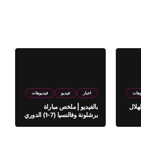
وهات
اخبار
فيديو
فيديوهات
هلال
بالفيديو | ملخص مباراة
برشلونة وفالنسيا (7-1) الدوري
الاسباني