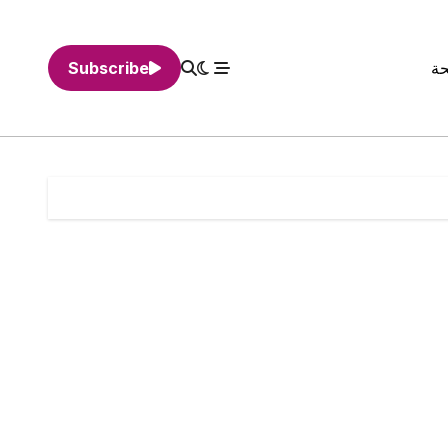
حة
Subscribe