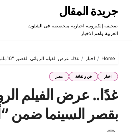
Ski
جريدة المقال
t
conten
صحيفة إلكترونية اخبارية متخصصه فى الشئون
العربية واهم الاخبار
Home
اخبار
غدًا.. عرض الفيلم الروائي القصير “16مللي” بقصر السينما ضمن “أسبوع الفيلم”
اخبار
فن و ثقافة
مصر
بقصر السينما ضمن “أ