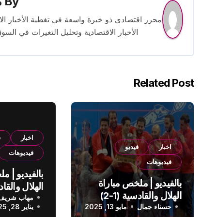
By
م
الأخبار الاقتصادية وتحليل التغيرات في السو
Related Post
اخبار
ف
اخبار
فيديو
فيديوهات
فيديوهات
بالفيديو | م
بالفيديو | ملخص مباراة
الهلال والقادسية (1-2)
مهاب شريف
الدوري الس
حسناء جمال
الدوري السعودي
مايو 13, 2025
يناير 28, 2025