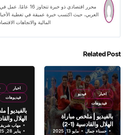
محرر اقتصادي ذو خبرة
العربي، حيث اكتسب خبرة عميقة في تغطية الأخبار 
المالية والاتجاهات الاقتصاد
Related Post
اخبار
ف
اخبار
فيديو
فيديوهات
فيديوهات
بالفيديو | م
بالفيديو | ملخص مباراة
الهلال والقادسية (1-2)
مهاب شريف
الدوري الس
حسناء جمال
الدوري السعودي
مايو 13, 2025
يناير 28, 2025