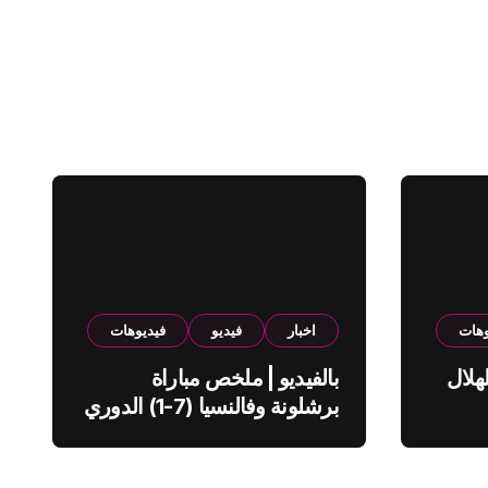
وهات
اخبار
فيديو
فيديوهات
هلال
بالفيديو | ملخص مباراة
برشلونة وفالنسيا (7-1) الدوري
الاسباني