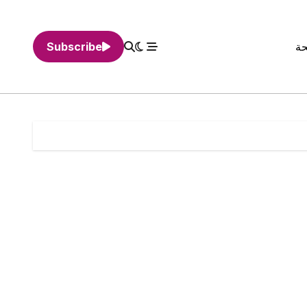
حة
Subscribe