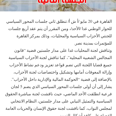
القاهرة في 20 مايو /أ ش أ/ تنطلق ثاني جلسات المحور السياسي
للحوار الوطني غدا /الأحد/، ومن المقرر أن يتم عقد أربع جلسات
للجنتي الأحزاب السياسية والمحليات، وذلك بمركز القاهرة
للمؤتمرات بمدينة نصر.
وتناقش لجنة المحليات غدا على مدار جلستين قضية “قانون
المجالس الشعبية المحلية”، كما تناقش لجنة الأحزاب السياسية
جميع قضايا اللجنة التي تضم قواعد تعزيز ودعم نشاط الأحزاب
وإزالة المعوقات أمامها وتشكيل واختصاصات لجنة الأحزاب،
بالإضافة إلى قضية “الحوكمة المالية والإدارية داخل الأحزاب”.
يشار إلى أن أولى جلسات المحور السياسي الذي يضم 5 لجان
فرعية انطلقت الأحد الماضي، حيث ناقشت لجنة مباشرة الحقوق
السياسية والتمثيل النيابي على مدار جلستين، النظام الانتخابي
لمجلس النواب، كما ناقشت لجنة حقوق الإنسان والحريات العامة
القضاء على كافة أشكال التمييز.