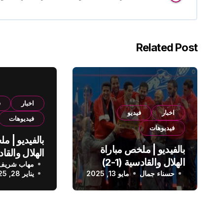
Related Post
اخبار
ف
اخبار
فيديو
فيديوهات
فيديوهات
بالفيديو | م
بالفيديو | ملخص مباراة
الهلال والقادسية (1-2)
مهاب شريف
الدوري الس
حسناء جمال
الدوري السعودي
مايو 13, 2025
يناير 28, 2025