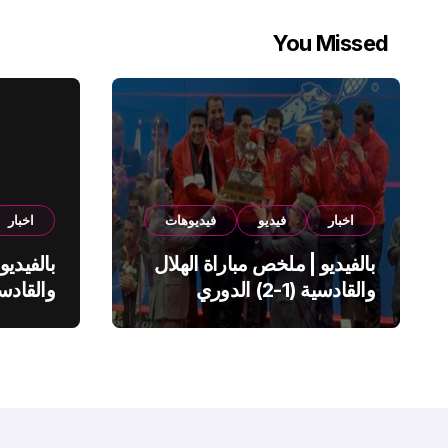
You Missed
اخبار
فيديو
فيديوهات
اخبار
بالفيديو | ملخص مباراة الهلال
بالفيديو
والقادسية (1-2) الدوري
السعودي
السعود