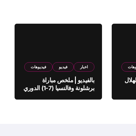
وهات
اخبار
فيديو
فيديوهات
هلال
بالفيديو | ملخص مباراة
برشلونة وفالنسيا (7-1) الدوري
الاسباني