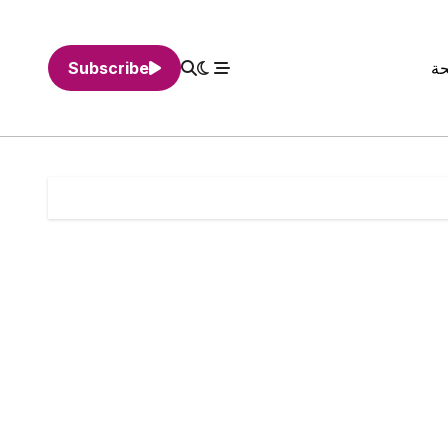
حة
Subscribe