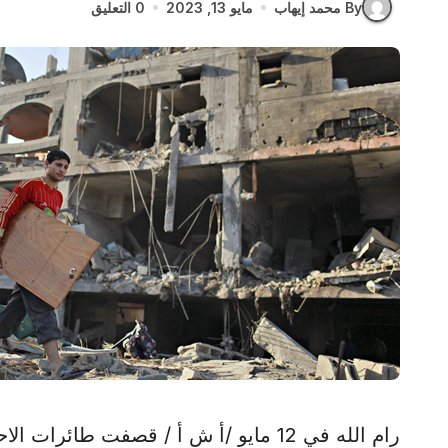
By محمد إيهاب
مايو 13, 2023
0 التعليق
رام الله في 12 مايو /أ ش أ / قصفت طائرات