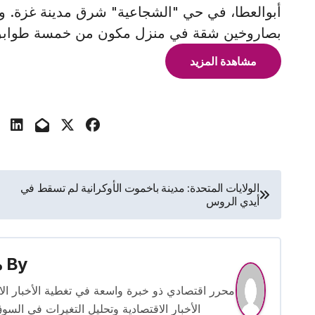
أبوالعطا، في حي "الشجاعية" شرق مدينة غزة. و
بصاروخين شقة في منزل مكون من خمسة طوابق، ي
مشاهدة المزيد
تصفّح
الولايات المتحدة: مدينة باخموت الأوكرانية لم تسقط في
أيدي الروس
المقالات
By
م
الأخبار الاقتصادية وتحليل التغيرات في السو