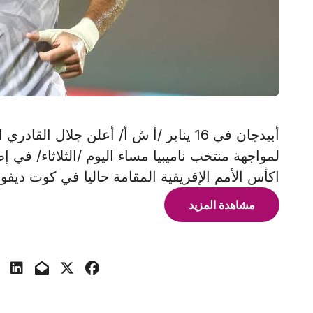
أبيدجان في 16 يناير /أ ش أ/ أعلن جلال
لمواجهة منتخب ناميبيا مساء اليوم /الثلاثاء/ في 
اكأس الأمم الإفريقية المقامة حاليا في كوت ديف
مشاهدة المزيد