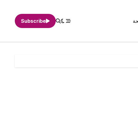
حة
Subscribe