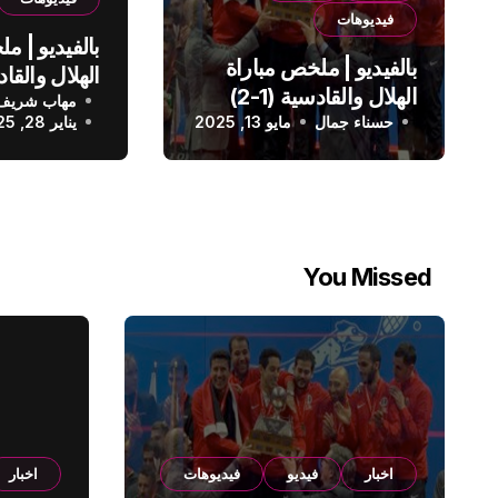
فيديوهات
بالفيديو | م
بالفيديو | ملخص مباراة
الهلال والقادسية (1-2)
مهاب شريف
الدوري الس
حسناء جمال
الدوري السعودي
مايو 13, 2025
يناير 28, 2025
You Missed
اخبار
فيديو
فيديوهات
اخبار