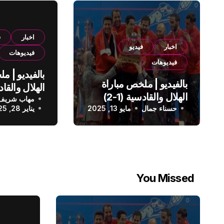
اخبار
ف
اخبار
فيديو
فيديوهات
فيديوهات
بالفيديو | م
بالفيديو | ملخص مباراة
الهلال والقادسية (1-2)
مهاب شريف
الدوري الس
حسناء جمال
الدوري السعودي
مايو 13, 2025
يناير 28, 2025
You Missed