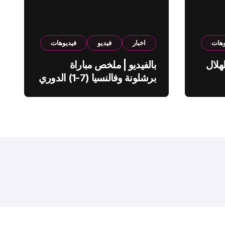
وهات
اخبار
فيديو
فيديوهات
هلال
بالفيديو | ملخص مباراة
برشلونة وفالنسيا (7-1) الدوري
الاسباني