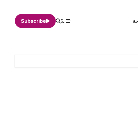
حة
Subscribe