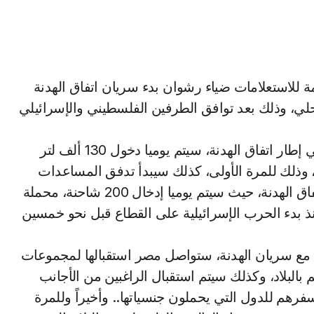
توقيت غزة المحلي، وذلك بعد توافق الطرفين الفلسطيني والإسرائيلي
‏ وأضاف رشوان – في تصريح اليوم /الجمعة/ – أنه في إطار اتفاق الهدنة، سيتم يوميا دخول 130 ألف لتر
غزة، وذلك للمرة الأولى، كذلك سيبدأ تدفق المساعدات
الإنسانية من مصر إلى قطاع غزة، فور بدء سريان اتفاق الهدنة، حيث سيتم يوميا إدخال 200 شاحنة، محملة
ى منذ بدء الحرب الإسرائيلية على القطاع قبل نحو خمسين
امن مع سريان الهدنة، ستواصل مصر استقبالها لمجموعات
 بالبلاد، وكذلك سيتم استقبال الراغبين من الأجانب
هم للدول التي يحملون جنسياتها.. وأخيراً وللمرة