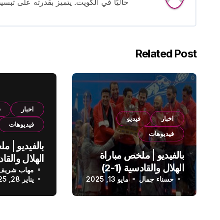
حاليًا في الكويت. يتميز بقدرته على تبسي
Related Post
اخبار
ف
اخبار
فيديو
فيديوهات
فيديوهات
بالفيديو | م
بالفيديو | ملخص مباراة
الهلال والقادسية (1-2)
مهاب شريف
الدوري الس
حسناء جمال
الدوري السعودي
مايو 13, 2025
يناير 28, 2025