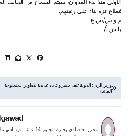
الأولى منذ بدء العدوان، سيتم السماح من الجانب المص
قطاع غزة بناء على رغبتهم.
م و س/س.ع
/أ ش أ/
تصفّح
وزير الري: الدولة تنفذ مشروعات عديدة لتطوير المنظومة
المائية
المقالات
lgawad
محرر اقتصادي بخبرة تتجاوز