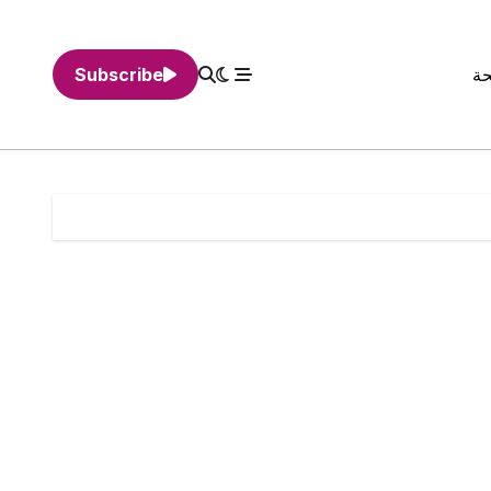
حة
Subscribe