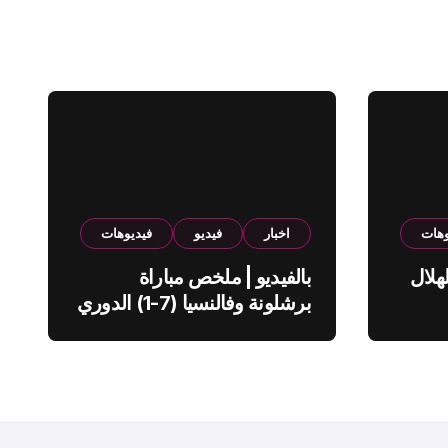
وهات
اخبار
فيديو
فيديوهات
هلال
بالفيديو | ملخص مباراة
برشلونة وفالنسيا (7-1) الدوري
الاسباني