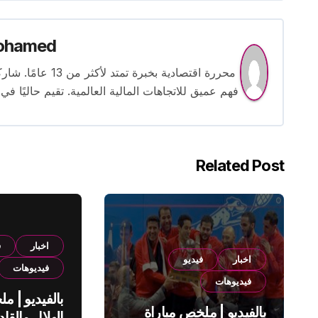
ohamed
محررة اقتصادية بخ
فهم عميق للاتجاهات المالية العالمية. تقيم حاليًا في
Related Post
اخبار
ف
اخبار
فيديو
فيديوهات
فيديوهات
بالفيديو | م
بالفيديو | ملخص مباراة