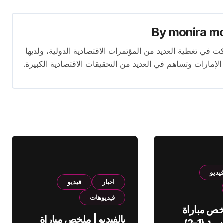
By
monira m
برة تمتد لأكثر من 13 عامًا. شاركت في تغطية العديد من المؤتمرات الاقتصادية الدولية، ولديها
 الإمارات وتساهم في العديد من التحقيقات الاقتصادية الكبيرة.
يديو
اخبار
فيديو
فيديوهات
لخص مباراة
بالفيديو | ملخص مباراة
الهلال والقادسية (1-2)