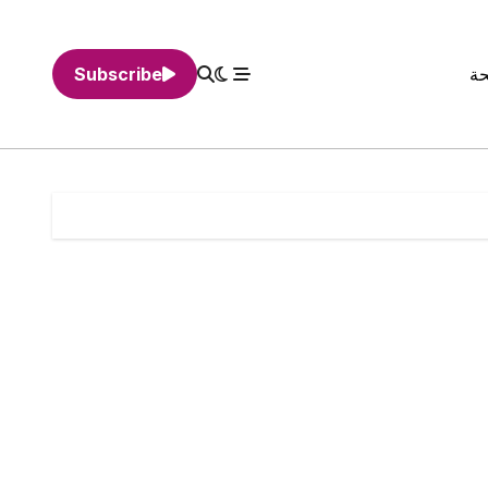
حة
Subscribe