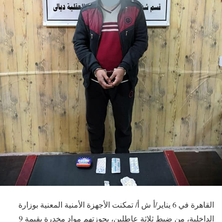
القاهرة في 6 يناير/أ ش أ/ تمكنت الأجهزة الأمنية المعنية بوزارة
الداخلية، من ضبط ثلاثة عاطلين، بحوزتهم مواد مخدرة بقيمة 9