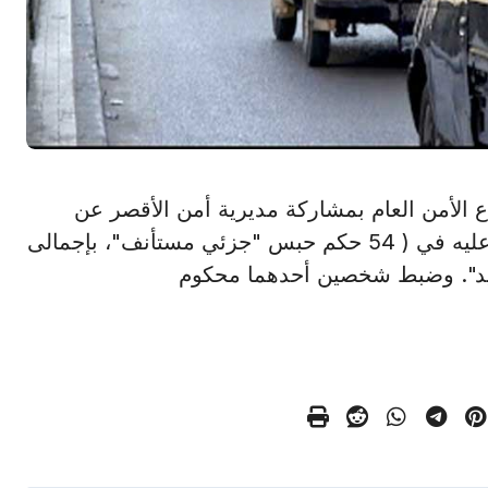
هود قطاع الأمن العام بمشاركة مديرية أمن الأقصر عن
ضبط عاطل بدائرة مركز شرطة أرمنت، محكوم عليه في ( 54 حكم حبس "جزئي مستأنف"، بإجمالى