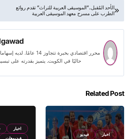
تصفّح
الأحد المُقبل..”الموسيقى العربية للتراث” تقدم روائع
الطرب على مسرح معهد الموسيقى العربية
المقالات
lgawad
محرر اقتصادي بخبرة تتجاوز
حاليًا في الكويت. يتميز بقدرته على تبسي
Related Post
اخبار
ف
اخبار
فيديو
فيديوهات