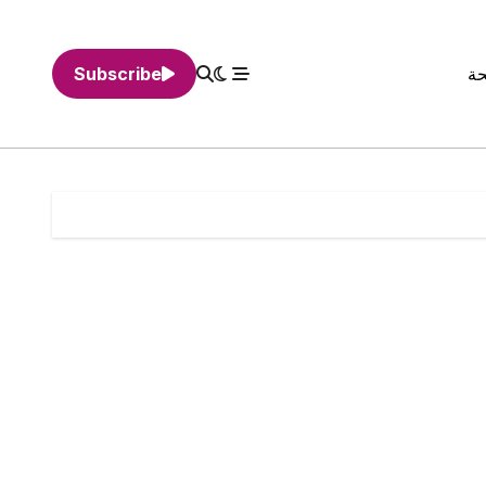
حة
Subscribe