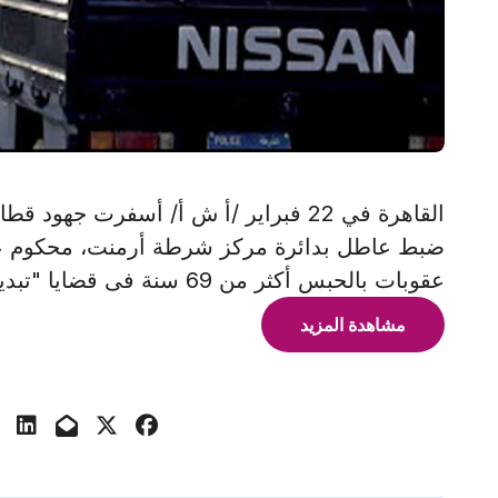
القاهرة في 22 فبراير /أ ش أ/ أسفرت ج
عقوبات بالحبس أكثر من 69 سنة فى قضايا "تبديد". وضبط شخصين أحدهما محكوم
مشاهدة المزيد