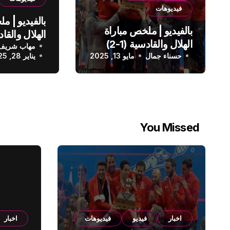
فيديوهات
بالفيديو | م
بالفيديو | ملخص مباراة
الهلال والقادسية (1-2)
مهاب شريف
الدوري الس
حسناء جمال
الدوري السعودي
مايو 13, 2025
يناير 28, 2025
You Missed
اخبار
فيديو
فيديوهات
اخبار