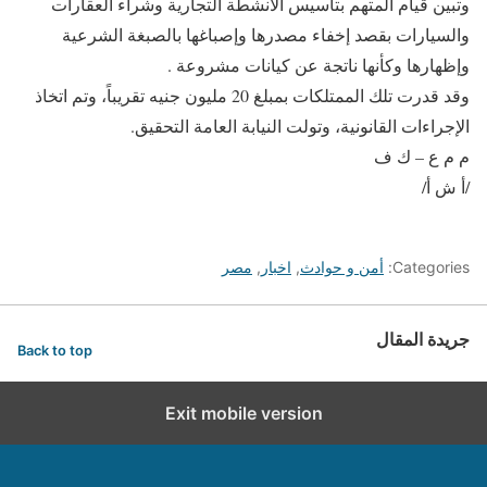
وتبين قيام المتهم بتأسيس الأنشطة التجارية وشراء العقارات
والسيارات بقصد إخفاء مصدرها وإصباغها بالصبغة الشرعية
وإظهارها وكأنها ناتجة عن كيانات مشروعة .
وقد قدرت تلك الممتلكات بمبلغ 20 مليون جنيه تقريباً، وتم اتخاذ
الإجراءات القانونية، وتولت النيابة العامة التحقيق.
م م ع – ك ف
/أ ش أ/
Categories:
أمن و حوادث
,
اخبار
,
مصر
جريدة المقال
Back to top
Exit mobile version