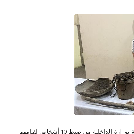
القاهرة في 29 يناير/أ ش أ/ تمكنت الأجهزة الأمنية بوزارة الداخلية من ضبط 10 أشخاص لقيامهم