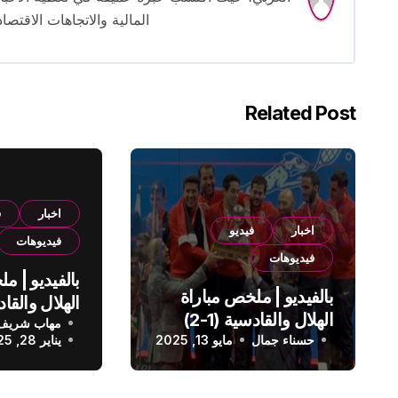
المالية والاتجاهات الاقتصاد
Related Post
اخبار
ف
اخبار
فيديو
فيديوهات
فيديوهات
بالفيديو | م
بالفيديو | ملخص مباراة
الهلال والقادسية (1-2)
مهاب شريف
الدوري الس
حسناء جمال
الدوري السعودي
مايو 13, 2025
يناير 28, 2025