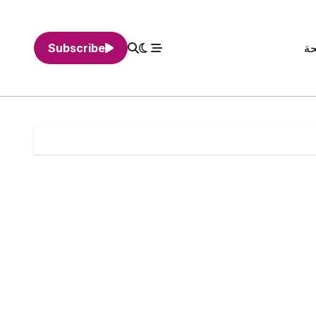
حة
Subscribe