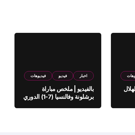
وهات
اخبار
فيديو
فيديوهات
هلال
بالفيديو | ملخص مباراة
برشلونة وفالنسيا (7-1) الدوري
الاسباني