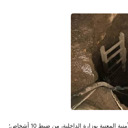
القاهرة في 24 نوفمبر /أ ش أ/ تمكنت الأجهزة الأمنية المعنية بوزارة الداخلية، من ضبط 10 أشخاص؛