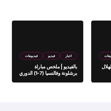
وهات
اخبار
فيديو
فيديوهات
هلال
بالفيديو | ملخص مباراة
برشلونة وفالنسيا (7-1) الدوري
الاسباني