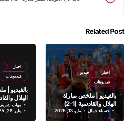
Related Post
اخبار
ف
اخبار
فيديو
فيديوهات
فيديوهات
بالفيديو | م
بالفيديو | ملخص مباراة
الهلال والقادسية (1-2)
مهاب شريف
الدوري الس
حسناء جمال
الدوري السعودي
مايو 13, 2025
يناير 28, 2025