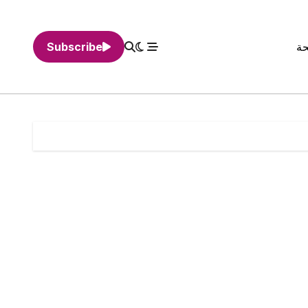
حة
Subscribe