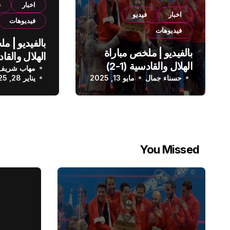
اخبار
ف
اخبار
فيديو
فيديوهات
فيديوهات
بالفيديو | م
بالفيديو | ملخص مباراة
الهلال والقادسية (1-2)
مهاب شريف
الدوري الس
حسناء جمال
الدوري السعودي
مايو 13, 2025
يناير 28, 2025
You Missed