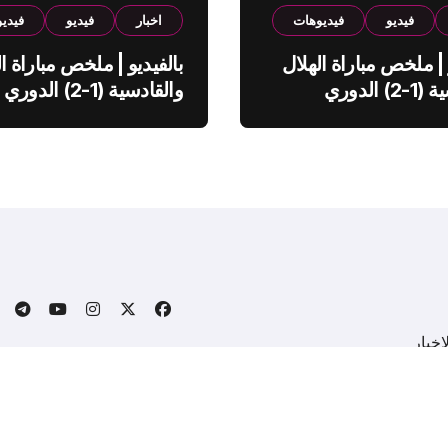
فيديو
فيديوهات
اخبار
فيديو
فيدي
 | ملخص مباراة الهلال
بالفيديو | ملخص مباراة ال
والقادسية (1-2) الدوري
والقادسية (1-2) الدوري
ي
السعودي
خبار
.
Copyright © All rights reserved
|
BlogData
by
Themeansa