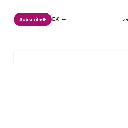
حة
Subscribe