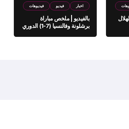
وهات
اخبار
فيديو
فيديوهات
هلال
بالفيديو | ملخص مباراة
برشلونة وفالنسيا (7-1) الدوري
الاسباني