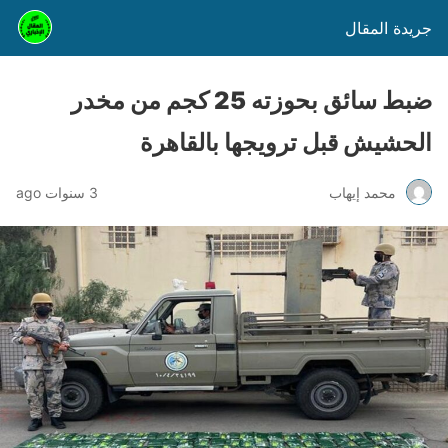
جريدة المقال
ضبط سائق بحوزته 25 كجم من مخدر
الحشيش قبل ترويجها بالقاهرة
محمد إيهاب
3 سنوات ago