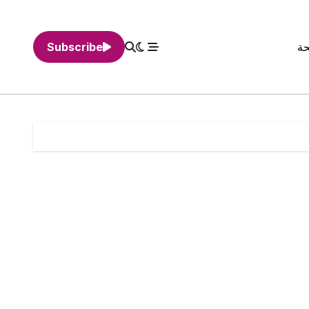
حة
Subscribe