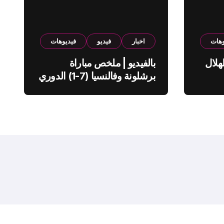
وهات
اخبار
فيديو
فيديوهات
هلال
بالفيديو | ملخص مباراة
برشلونة وفالنسيا (7-1) الدوري
الاسباني