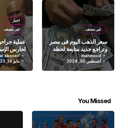
اخبار
ا
غير مصنف
غير مصنف
سعر الذهب اليوم فى مصر
عملية جراحي
وتراجع جديد متابعة لحظة
لحارس الإس
بلحظة
mahmoud
lal aboseif
أغسطس 30, 2024
مايو 14, 2023
You Missed