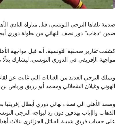
صدمة تلقاها الترجي التونسي، قبل مباراة النادي الأهلي المقرر لها يوم الجمعة المقبلة بملعب “رادس”،
ضمن “ذهاب” دور نصف النهائي من بطولة دوري أبطال
كشفت تقارير صحفية التونسية، أنه قبل مواجهة الأه
مواجهة الإفريقي في الدوري التونسي، ليشارك بدلًا
ويملك الترجي العديد من الغيابات التي غابت عن لقا
الهوني وغيلان الشعلالي ومحمد أبو زريق ورياض بن عي
وصعد الأهلي الي نصف نهائي دوري أبطال إفريقيا بعد
الذهاب والإياب بهدفين دون رد ليواجه الترجي التو
على حساب فريق شبيبة القبائل الجزائرى بثلاث أهداف