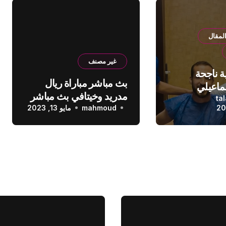
لمقال
غير مصنف
ة ناجحة
بث مباشر مباراة ريال
ماعيلي
مدريد وخيتافي بث مباشر
ta
mahmoud
الدوري الاسباني
مايو 13, 2023