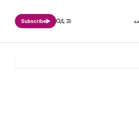
حة
Subscribe