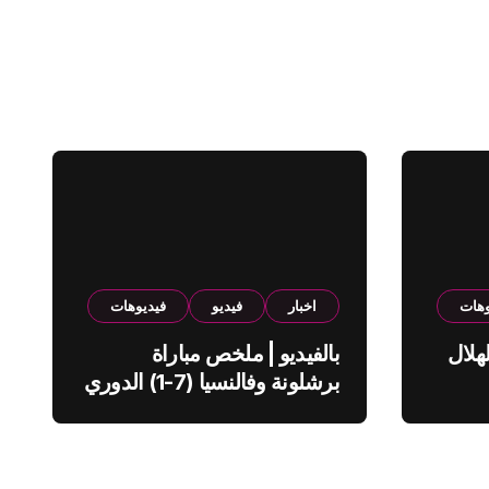
وهات
اخبار
فيديو
فيديوهات
هلال
بالفيديو | ملخص مباراة
برشلونة وفالنسيا (7-1) الدوري
الاسباني