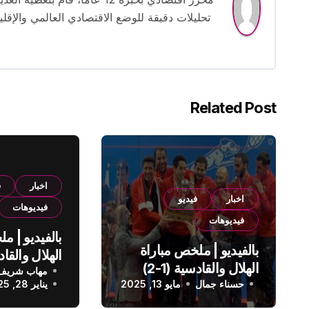
تحليلات دقيقة للوضع الاقتصادي العالمي والإقل
Related Post
اخبار
ف
اخبار
فيديو
فيديوهات
فيديوهات
بالفيديو | م
بالفيديو | ملخص مباراة
الهلال والقادسية (1-2)
مهاب شريف
الدوري الس
حسناء جمال
الدوري السعودي
مايو 13, 2025
يناير 28, 2025