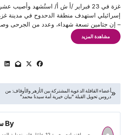
غزة في 23 فبراير /أ ش أ/ استُشهد وأصي
إسرائيلي استهدف منطقة الدحدوح في مدينة غزة
– إن جثامين تسعة شهداء، وعدد من الجرحى وصل
مشاهدة المزيد
تصفّح
أعضاء القافلة الدعوية المشتركة بين الأزهر والأوقاف: من
دروس تحويل القبلة “بيان خيرية أمة سيدنا محمد”
المقالات
By
س
محرر اقتصادي بخبرة 12 عامًا، 