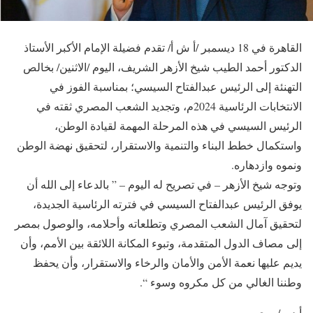
القاهرة في 18 ديسمبر /أ ش أ/ تقدم فضيلة الإمام الأكبر الأستاذ
الدكتور أحمد الطيب شيخ الأزهر الشريف، اليوم /الاثنين/ بخالص
التهنئة إلى الرئيس عبدالفتاح السيسي؛ بمناسبة الفوز في
الانتخابات الرئاسية 2024م، وتجديد الشعب المصري ثقته في
الرئيس السيسي في هذه المرحلة المهمة لقيادة الوطن،
واستكمال خطط البناء والتنمية والاستقرار، لتحقيق نهضة الوطن
ونموه وازدهاره.
وتوجه شيخ الأزهر – في تصريح له اليوم – ” بالدعاء إلى الله أن
يوفق الرئيس عبدالفتاح السيسي في فترته الرئاسية الجديدة،
لتحقيق آمال الشعب المصري وتطلعاته وأحلامه، والوصول بمصر
إلى مصاف الدول المتقدمة، وتبوء المكانة اللائقة بين الأمم، وأن
يديم عليها نعمة الأمن والأمان والرخاء والاستقرار، وأن يحفظ
وطننا الغالي من كل مكروه وسوء “.
أ د ه / م ي م