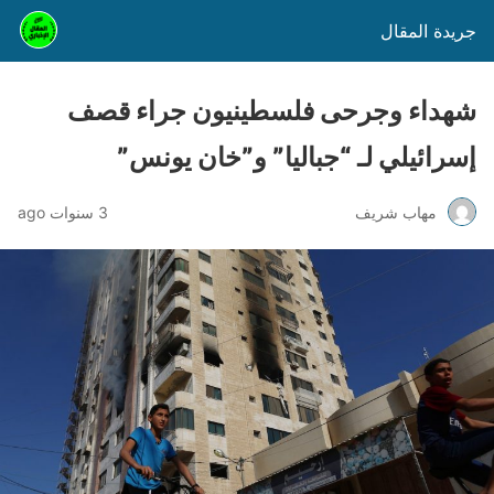
جريدة المقال
شهداء وجرحى فلسطينيون جراء قصف
إسرائيلي لـ “جباليا” و”خان يونس”
مهاب شريف
3 سنوات ago