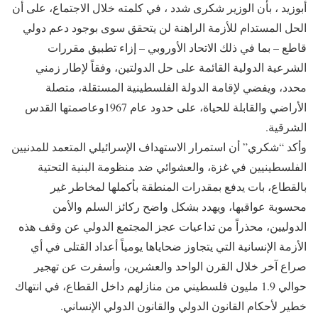
أبوزيد ، بأن الوزير شكرى شدد ، في كلمته خلال الاجتماع، على أن
الحل المستدام للأزمة الراهنة لن يتحقق سوى بوجود دعم دولي
قاطع – بما في ذلك الاتحاد الأوروبي – إزاء تطبيق مقررات
الشرعية الدولية القائمة على حل الدولتين، وفقاً لإطار زمني
محدد، ويفضي لإقامة الدولة الفلسطينية المستقلة، متصلة
الأراضي والقابلة للحياة، على حدود عام 1967وعاصمتها القدس
الشرقية.
وأكد “شكري” أن استمرار الاستهداف الإسرائيلي المتعمد للمدنيين
الفلسطينيين في غزة، والعشوائي ضد منظومة البنية التحتية
بالقطاع، بات يدفع بمقدرات المنطقة بأكملها لمخاطر غير
محسوبة عواقبها، ويهدد بشكل واضح ركائز السلم والأمن
الدوليين، محذراً من تداعيات عجز المجتمع الدولي عن وقف هذه
الأزمة الإنسانية التي يتجاوز ضحاياها يومياً أعداد القتلى في أي
صراع آخر خلال القرن الواحد والعشرين، وأسفرت عن تهجير
حوالي 1.9 مليون فلسطيني من منازلهم داخل القطاع، في انتهاك
خطير لأحكام القانون الدولي والقانون الدولي الإنساني.