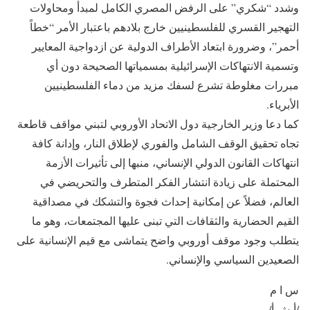
وشدد “شكري” على الرفض المصري الكامل لمبدأ ومحاولات
التهجير القسري للفلسطينيين خارج بلادهم باعتبار الأمر “خطاً
أحمر”، وضرورة ابتعاد الأطراف الدولية عن ازدواجية المعايير
وتسمية الانتهاكات الإسرائيلية بمسمياتها الصحيحة دون أي
مبررات مغلوطة تشرع لسفك مزيد من دماء الفلسطينيين
الأبرياء.
كما دعا وزير الخارجية دول الاتحاد الأوروبي لتبني مواقف قاطعة
تجاه تحقيق الوقف الشامل والفوري لإطلاق النار، وإدانة كافة
انتهاكات القانون الدولي الإنساني، منبها إلى تأثيرات الأزمة
المحتملة على زيادة انتشار الفكر المتطرف والتحريضي في
العالم، فضلاً عن إمكانية إحداث فجوة والتشكك في مصداقية
القيم الحضارية والثقافات التي تبنى عليها المجتمعات، وهو ما
يتطلب وجود موقف أوروبي واضح يتماشى مع قيم الإنسانية على
الصعيدين السياسي والإنساني.
س ا م
/أ ش أ/