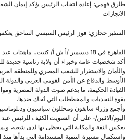
طارق فهمي: إعادة انتخاب الرئيس يؤكد إيمان الشعب 
الانجازات
السفير حجازي: فوز الرئيس السيسي الساحق يعكس 
القاهرة في 18 ديسمبر /أ ش أ/ كتبت.. ماهيتاب عبد الرؤف:
أكد شخصيات عامة وخبراء أن ولاية رئاسية جديدة لل
والأمان والاستقرار للشعب المصري وللمنطقة العربية
الأوسط والدفاع عن الأمن القومي العربي والدولة 
القيادة الحكيمة، ما يدعم صوت الدولة المصرية ومواقف
بقوة للتحديات والمخططات التي تُحاك ضدها.
وأجمع وزراء سابقون ومحللون سياسيون ودبلوماسيو
يعكس الثقة والمكانة التي يحظى بها لدى شعبه، ويمنح