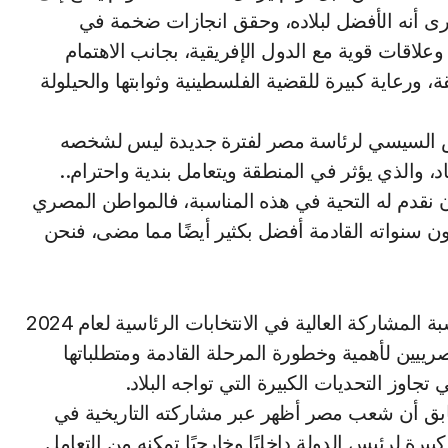
رى أنه الأفضل لبلاده، وحقق انجازات ضخمة في
علاقات قوية مع الدول الإفريقية، بجانب الاهتمام
، ورعاية كبيرة للقضية الفلسطينية وثوابتها والحيلولة
س السيسي لرئاسة مصر لفترة جديدة ليس لشخصه
 والذي يؤثر في المنطقة ويتعامل بندية واحترام..
 نقدم له التحية في هذه المناسبة، فالمواطن المصري
ن سنواته القادمة أفضل بكثير أيضًا مما مضى، فنحن
من جانبه، أكد وزير الإعلام الأسبق محمد فايق أن نسبة المشاركة العالية في الانتخابات الرئاسية لعام 2024
ييين لأهمية وخطورة المرحلة القادمة ومتطلباتها
اوز التحديات الكبيرة التي تواجه البلاد.
ق أن شعب مصر أظهر عبر مشاركته التاريخية في
بيرة لرئيس الدولة داخليًا وخارجيًا تمكنه من التعامل