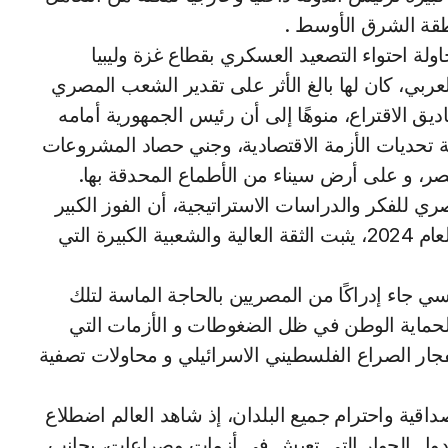
طقة الشرق الأوسط .
ولة احتواء التصعيد العسكري بقطاع غزة وليبيا
ربي، كان لها بالغ الأثر على تقدير الشعب المصري
اديق الاقتراع، منوهًا إلى أن رئيس الجمهورية أمامه
 تحديات الأزمة الاقتصادية، وجني حصاد المشروعات
مصر، و على أرض سيناء من الأطماع المحدقة بها.
ري للفكر والدراسات الاستراتيجية، أن الفوز الكبير
للرئيس عبد الفتاح السيسي في الانتخابات الرئاسية لعام 2024، يثبت الثقة العالية والشعبية الكبيرة التي
 جاء إدراكًا من المصريين بالحاجة الماسة لتلك
ة، لحماية الوطن في ظل الضغوطات و الأزمات التي
جار الصراع الفلسطيني الاسرائيلي و محاولات تصفية
قية واحترام جميع البلدان، إذ شاهد العالم اضطلاع
زاء دول الجوار التي تعيش في أزمات وصراعات، بجانب