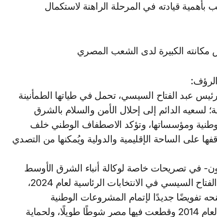
بأهمية قيادته في المرحلة الراهنة لاستكمال
مكانته الكبيرة لدى الشعب المصري
رئيس عبد الفتاح السيسي، تحمل في طياتها الطمأنينة
؛ لسعيه الدائم إلى إحلال الأمن والسلام بالشرق
الوطنية ومؤسساتها، وتؤكد الاصطفاف الوطني خلف
ها على الساحة الإقليمية والدولية ويُمكنها من التصدي
ن- في تصريحات خاصة لوكالة أنباء الشرق الأوسط
اليوم/الاثنين/- على أن التصويت الكثيف للرئيس عبد الفتاح السيسي في الانتخابات الرئاسية لعام 2024،
ه تفويضًا جديدًا لإتمام المشروعات الوطنية
واستكمال مسيرة التنمية المستدامة التي بدأها منذ العام 2014 وقطعت فيها مصر شوطًا طويلًا، ولحماية