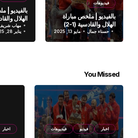
فيديوهات
بالفيديو | م
بالفيديو | ملخص مباراة
الهلال والقادسية (1-2)
مهاب شريف
الدوري الس
حسناء جمال
الدوري السعودي
مايو 13, 2025
يناير 28, 2025
You Missed
اخبار
فيديو
فيديوهات
اخبار