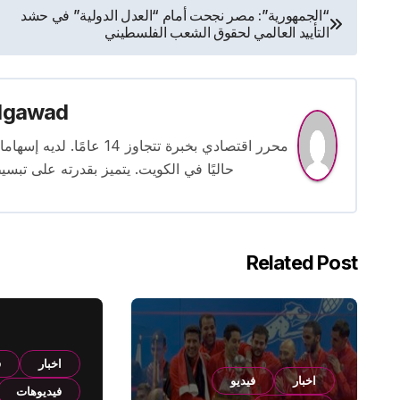
تصفّح
“الجمهورية”: مصر نجحت أمام “العدل الدولية” في حشد
التأييد العالمي لحقوق الشعب الفلسطيني
المقالات
lgawad
محرر اقتصادي بخبرة تتجاوز
حاليًا في الكويت. يتميز بقدرته على تبسي
Related Post
اخبار
ف
اخبار
فيديو
فيديوهات