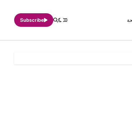
حة
Subscribe