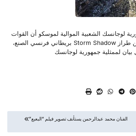
ت جمهورية لوجانسك الشعبية الموالية لموسكو أن القوات
الأوكرانية قصفت أراضي الجمهورية بصاروخين من طراز Storm Shadow بريطاني فرنسي الصنع،
بيان لممثلية جمهورية لوجانسك
الفنان محمد عبدالرحمن يستأنف تصوير فيلم “البعبع”