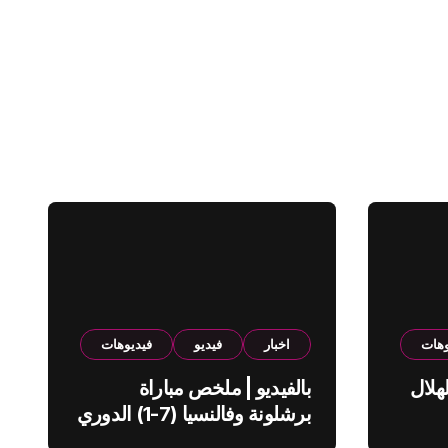
وهات
اخبار
فيديو
فيديوهات
هلال
بالفيديو | ملخص مباراة
برشلونة وفالنسيا (7-1) الدوري
الاسباني