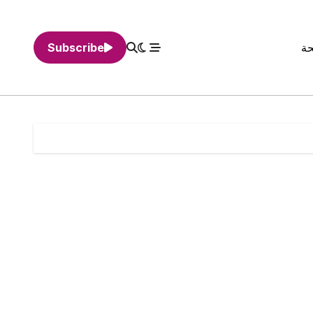
حة
Subscribe