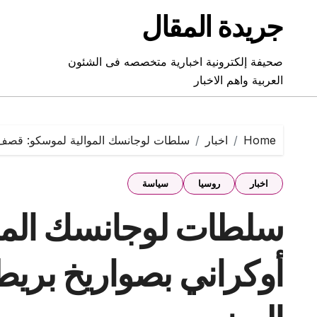
Ski
جريدة المقال
t
conten
صحيفة إلكترونية اخبارية متخصصه فى الشئون
العربية واهم الاخبار
Home
اخبار
سلطات لوجانسك الموالية لموسكو: قصف أو
اخبار
روسيا
سياسة
سلطات لوجانسك المو
أوكراني بصواريخ بريط