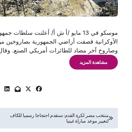
موسكو في 13 مايو /أ ش أ/ أعلنت سلطا
وصاروخ آخر مضاد للطائرات أمريكي الصنع. وقال 
مشاهدة المزيد
تصفّح
منتخب مصر لكرة القدم: سنقدم احتجاجا رسميا للكاف
لتغيير موعد مباراة غينيا
المقالات