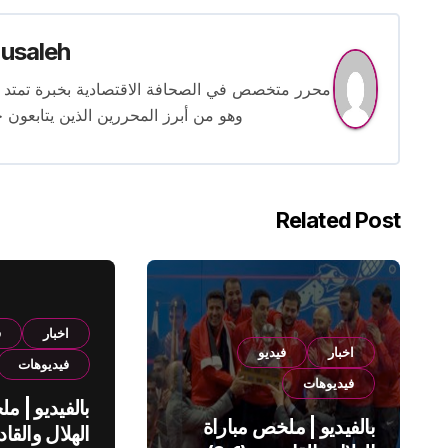
usaleh
وهو من أبرز المحررين الذين يتابعون ح
Related Post
اخبار
ف
اخبار
فيديو
فيديوهات
فيديوهات
بالفيديو | م
بالفيديو | ملخص مباراة