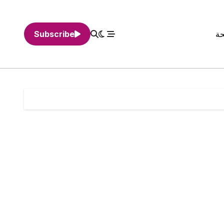
حة
Subscribe