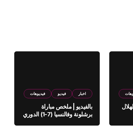
وهات
اخبار
فيديو
فيديوهات
هلال
بالفيديو | ملخص مباراة
برشلونة وفالنسيا (7-1) الدوري
الاسباني