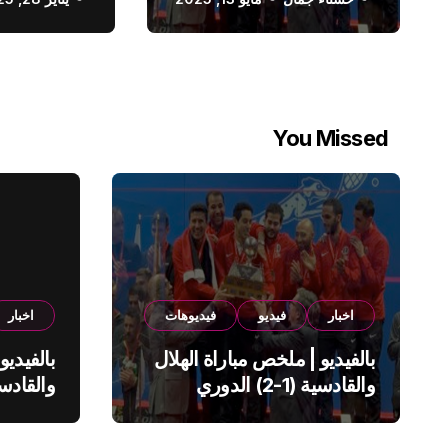
الدوري السعودي
You Missed
اخبار
فيديو
فيديوهات
اخبار
بالفيديو | ملخص مباراة الهلال
بالفيديو
والقادسية (1-2) الدوري
السعودي
السعود