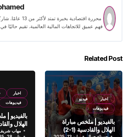
ohamed
محررة اقتصادية بخ
فهم عميق للاتجاهات المالية العالمية. تقيم حاليًا في
Related Post
اخبار
ف
اخبار
فيديو
فيديوهات
فيديوهات
بالفيديو | م
بالفيديو | ملخص مباراة
الهلال والقادسية (1-2)
مهاب شريف
الدوري الس
حسناء جمال
مايو 13, 2025
يناير 28, 2025