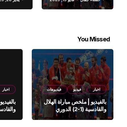
الدوري السعودي
You Missed
اخبار
فيديو
فيديوهات
اخبار
بالفيديو | ملخص مباراة الهلال
بالفيديو
والقادسية (1-2) الدوري
السعودي
السعود