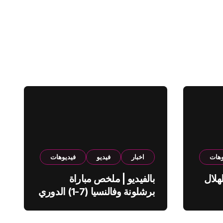
وهات
اخبار
فيديو
فيديوهات
هلال
بالفيديو | ملخص مباراة
برشلونة وفالنسيا (7-1) الدوري
الاسباني