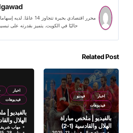
lgawad
محرر اقتصادي بخبرة تتجاوز
حاليًا في الكويت. يتميز بقدرته على تبسي
Related Post
اخبار
ف
اخبار
فيديو
فيديوهات
فيديوهات
بالفيديو | م
بالفيديو | ملخص مباراة
الهلال والقادسية (1-2)
مهاب شريف
الدوري الس
حسناء جمال
مايو 13, 2025
يناير 28, 2025