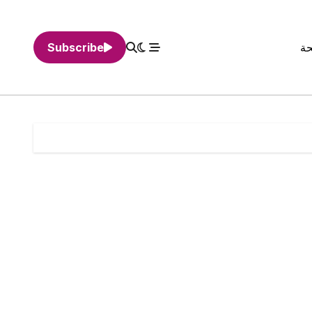
حة
Subscribe