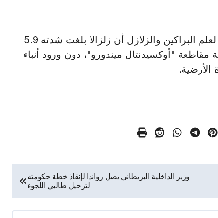
مانيلا في 5 ديسمبر/أ ش أ/ أعلن المعهد الفلبيني لعلم البراكين والزلازل أن زلزالا بلغت شدته 5.9
ة مقاطعة "أوكسيدنتال ميندورو"، دون ورود أنباء
 الأرضية.
وزير الداخلية البريطاني يصل رواندا لإنقاذ خطة حكومته
لترحيل طالبي اللجوء