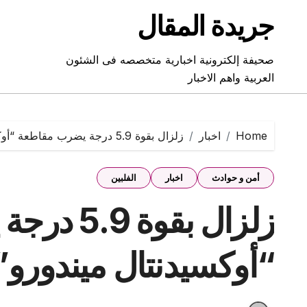
Ski
جريدة المقال
t
conten
صحيفة إلكترونية اخبارية متخصصه فى الشئون
العربية واهم الاخبار
Home
اخبار
زلزال بقوة 5.9 درجة يضرب مقاطعة “أوكسيدنتال ميندورو” الفلبينية
أمن و حوادث
اخبار
الفلبين
زلزال بقو
“أوكسيدنتال ميندورو” ا