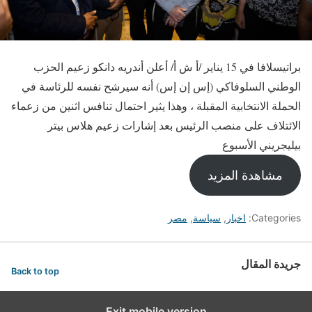
براتيسلافا في 15 يناير /أ ش أ/ أعلن أندريه دانكو زعيم الحزب
الوطني السلوفاكي (إس إن إس) أنه سيرشح نفسه للرئاسة في
الحملة الانتخابية المقبلة ، وهذا يثير احتمال تنافس اثنين من زعماء
الائتلاف على منصب الرئيس بعد إشارات زعيم هلاس بيتر
بيليجريني الأسبوع
مشاهدة المزيد
Categories:
اخبار
,
سياسة
,
مصر
جريدة المقال
Back to top
Exit mobile version