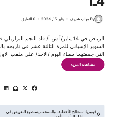
4ـ1
By مهاب شريف
يناير 15, 2024
0 التعليق
الرياض في 14 يناير/أ ش أ/ قاد النجم ال
التي جمعتهما مساء اليوم /الاحد/ على ملعب الاو
مشاهدة المزيد
تصفّح
فيتوريا: سنعالج الأخطاء.. والمنتخب يستطيع التعويض في
مباراتي غانا والرأس الأخضر