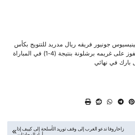
برازيلي فينيسيوس جونيور فريقه ريال مدريد للتتويج بكأس
السوبر الإسباني للمرة الثالثة عشر في تاريخه بالفوز على غريمه برشلونة بنتيجة (4-1) في المباراة
ل بارك في نهائي
زاخاروفا تدعو الغرب إلى وقف توريد الأسلحة إلى كييف إذا
أراد المحادثات