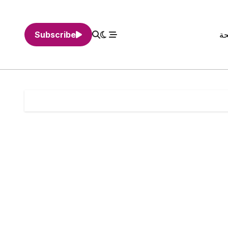
حة
Subscribe