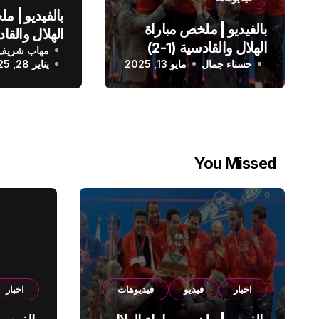
بالفيديو | م
بالفيديو | ملخص مباراة
الهلال والقادسية (1-2)
مهاب شريف
الدوري الس
حسناء جمال
الدوري السعودي
مايو 13, 2025
يناير 28, 2025
You Missed
اخبار
فيديو
فيديوهات
اخبار