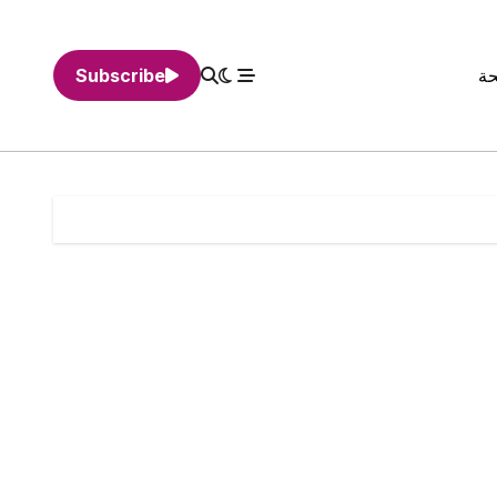
حة
Subscribe