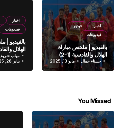
اخبار
ف
اخبار
فيديو
فيديوهات
فيديوهات
بالفيديو | م
بالفيديو | ملخص مباراة
الهلال والقادسية (1-2)
مهاب شريف
الدوري الس
حسناء جمال
الدوري السعودي
مايو 13, 2025
يناير 28, 2025
You Missed