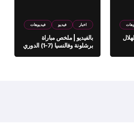
وهات
اخبار
فيديو
فيديوهات
هلال
بالفيديو | ملخص مباراة
برشلونة وفالنسيا (7-1) الدوري
الاسباني