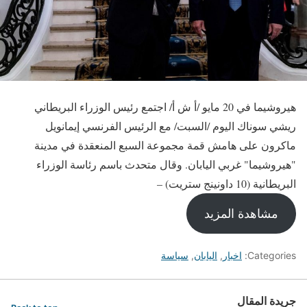
هيروشيما في 20 مايو /أ ش أ/ اجتمع رئيس الوزراء البريطاني
ريشي سوناك اليوم /السبت/ مع الرئيس الفرنسي إيمانويل
ماكرون على هامش قمة مجموعة السبع المنعقدة في مدينة
"هيروشيما" غربي اليابان. وقال متحدث باسم رئاسة الوزراء
البريطانية (10 داونينج ستريت) –
مشاهدة المزيد
Categories:
اخبار
,
اليابان
,
سياسة
جريدة المقال